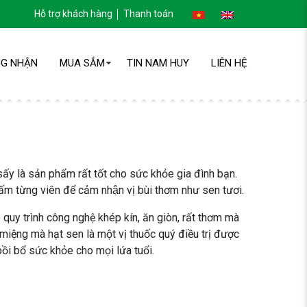
Hỗ trợ khách hàng
Thanh toán
G NHẬN
MUA SẮM
TIN NAM HUY
LIÊN HỆ
́y là sản phẩm rất tốt cho sức khỏe gia đình bạn.
ấm từng viên để cảm nhận vị bùi thơm như sen tươi.
 quy trình công nghệ khép kín, ăn giòn, rất thơm mà
 miệng mà hạt sen là một vị thuốc quý điều trị được
bồi bổ sức khỏe cho mọi lứa tuổi.