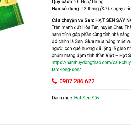
Quy cách:
26 Hộp/Thùng
Hạn sử dụng:
12 tháng
(Kể từ ngày sản
Câu chuyện về Sen: HẠT SEN SẤY
Trên mảnh đất Hòa Tân, huyện Châu Thà
hành trình góp phần cùng tỉnh nhà nâng t
đó chính là Sen. Giữa mưa nắng miệt vư
người con quê hương đã lặng lẽ gieo n
phẩm mang đậm tinh thần
Việt – Hạt 
https://namhuyd
ongthap.com/cau-chuy
tam-long-sen/
0907 286 622
Danh mục:
Hạt Sen Sấy