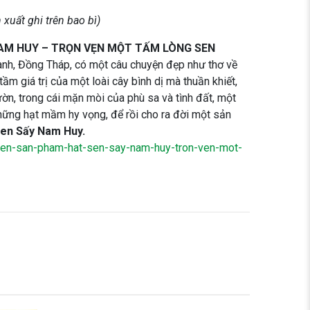
 xuất ghi trên bao bì)
 NAM HUY – TRỌN VẸN MỘT TẤM LÒNG SEN
nh, Đồng Tháp, có một câu chuyện đẹp như thơ về
ầm giá trị của một loài cây bình dị mà thuần khiết,
ờn, trong cái mặn mòi của phù sa và tình đất, một
hững hạt mầm hy vọng, để rồi cho ra đời một sản
Sen Sấy Nam Huy.
en-san-pham-hat-sen-say-nam-huy-tron-ven-mot-