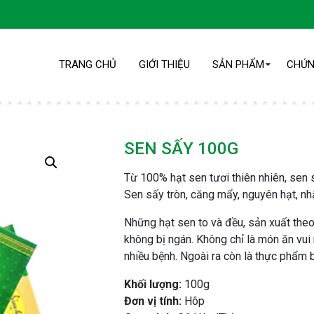
TRANG CHỦ
GIỚI THIỆU
SẢN PHẨM
CHỨN
SEN SẤY 100G
SEN SẤY 100G
Từ 100% hạt sen tươi thiên nhiên, sen sâ
Sen sấy tròn, căng mẩy, nguyên hạt, nh
Trang chủ
/
Sản phẩm
/
Sen Sấy 100g
Những hạt sen to và đều, sản xuất theo
không bị ngán. Không chỉ là món ăn vui
nhiều bệnh. Ngoài ra còn là thực phẩm 
Khối lượng:
100g
Đơn vị tính:
Hôp