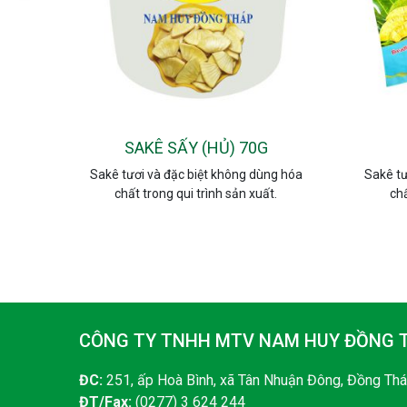
SAKÊ SẤY (HỦ) 70G
Sakê tươi và đặc biệt không dùng hóa
Sakê tư
chất trong qui trình sản xuất.
chấ
CÔNG TY TNHH MTV NAM HUY ĐỒNG 
ĐC:
251, ấp Hoà Bình, xã Tân Nhuận Đông, Đồng Th
ĐT/Fax:
(0277) 3 624 244