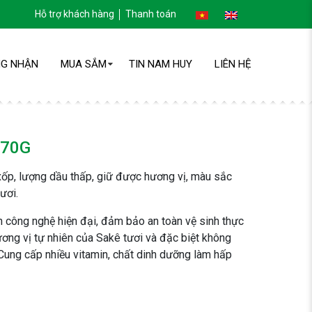
Hỗ trợ khách hàng
Thanh toán
G NHẬN
MUA SẮM
TIN NAM HUY
LIÊN HỆ
 70G
xốp, lượng dầu thấp, giữ được hương vị, màu sắc
ươi.
công nghệ hiện đại, đảm bảo an toàn vệ sinh thực
ng vị tự nhiên của Sakê tươi và đặc biệt không
 Cung cấp nhiều vitamin, chất dinh dưỡng làm hấp