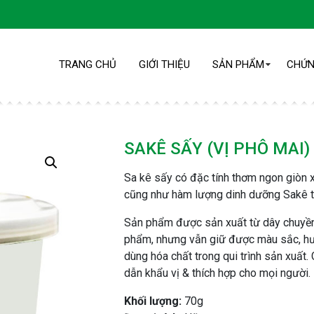
TRANG CHỦ
GIỚI THIỆU
SẢN PHẨM
CHỨN
SAKÊ SẤY (VỊ PHÔ MAI)
SAKÊ SẤY (VỊ PHÔ MAI) 70G
Sa kê sấy có đặc tính thơm ngon giòn 
cũng như hàm lượng dinh dưỡng Sakê t
Trang chủ
/
Sản phẩm
/
Sakê Sấy (vị Phô Mai) 70g
Sản phẩm được sản xuất từ dây chuyền 
phẩm, nhưng vẫn giữ được màu sắc, hươ
dùng hóa chất trong qui trình sản xuất.
dẫn khẩu vị & thích hợp cho mọi người.
Khối lượng:
70g