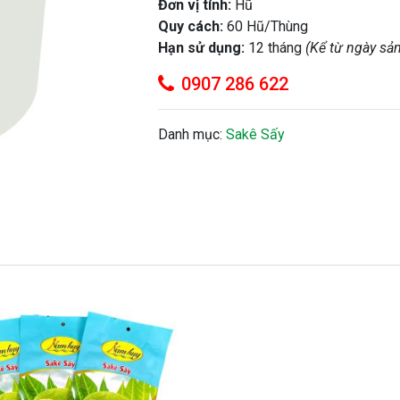
Đơn vị tính:
Hũ
Quy cách:
60 Hũ/Thùng
Hạn sử dụng:
12 tháng
(Kể từ ngày sản
0907 286 622
Danh mục:
Sakê Sấy