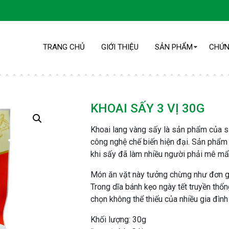
TRANG CHỦ
GIỚI THIỆU
SẢN PHẨM
CHỨN
KHOAI SẤY 3 VỊ 30G
KHOAI SẤY 3 VỊ 30G
Khoai lang vàng sấy là sản phẩm của sự
công nghệ chế biến hiện đại. Sản phẩm
Trang chủ
/
Sản phẩm
/
KHOAI SẤY 3 VỊ 30G
khi sấy đã làm nhiều người phải mê mẩ
Món ăn vặt này tưởng chừng như đơn gi
Trong dĩa bánh kẹo ngày tết truyền thố
chọn không thể thiếu của nhiều gia đình 
Khối lượng: 30g