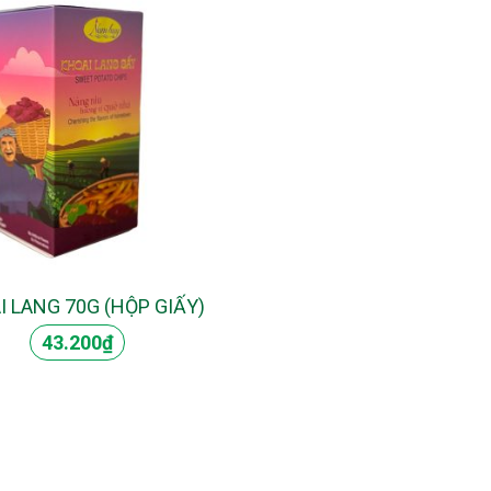
I LANG 70G (HỘP GIẤY)
43.200
₫