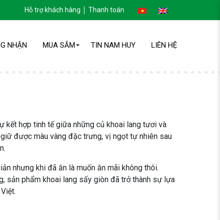
Hỗ trợ khách hàng
Thanh toán
G NHẬN
MUA SẮM
TIN NAM HUY
LIÊN HỆ
 kết hợp tinh tế giữa những củ khoai lang tươi và
 giữ được màu vàng đặc trưng, vị ngọt tự nhiên sau
n.
ản nhưng khi đã ăn là muốn ăn mãi không thôi.
ng, sản phẩm khoai lang sấy giòn đã trở thành sự lựa
Việt.